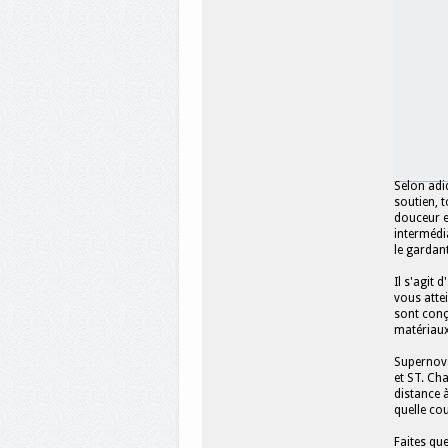
Selon adi
soutien, 
douceur e
intermédi
le gardant
Il s'agit 
vous atte
sont conç
matériaux
Supernova
et ST. Ch
distance 
quelle cou
Faites qu