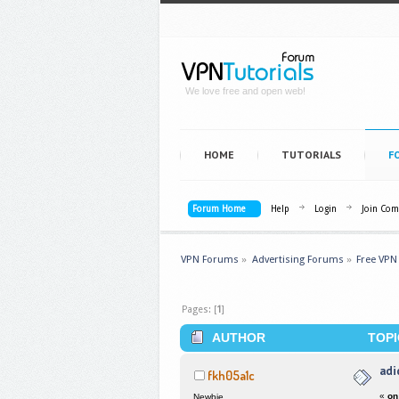
We love free and open web!
HOME
TUTORIALS
F
Forum Home
Help
Login
Join Co
VPN Forums
»
Advertising Forums
»
Free VPN
Pages: [
1
]
AUTHOR
TOPI
adi
fkh05a1c
«
on
Newbie