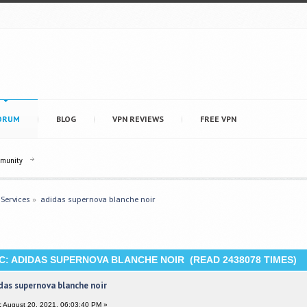
ORUM
BLOG
VPN REVIEWS
FREE VPN
mmunity
 Services
»
adidas supernova blanche noir
C: ADIDAS SUPERNOVA BLANCHE NOIR (READ 2438078 TIMES)
das supernova blanche noir
:
August 20, 2021, 06:03:40 PM »