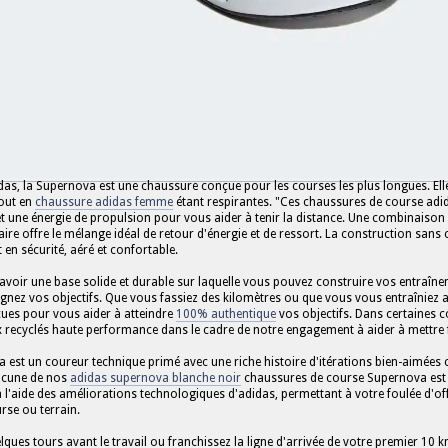
das, la Supernova est une chaussure conçue pour les courses les plus longues. Ell
tout en
chaussure adidas femme
étant respirantes. "Ces chaussures de course adid
t une énergie de propulsion pour vous aider à tenir la distance. Une combinaison
aire offre le mélange idéal de retour d'énergie et de ressort. La construction sans
 en sécurité, aéré et confortable.
d'avoir une base solide et durable sur laquelle vous pouvez construire vos entraîne
ignez vos objectifs. Que vous fassiez des kilomètres ou que vous vous entraînie
ues pour vous aider à atteindre
100% authentique
vos objectifs. Dans certaines c
 recyclés haute performance dans le cadre de notre engagement à aider à mettre f
 est un coureur technique primé avec une riche histoire d'itérations bien-aimée
acune de nos
adidas supernova blanche noir
chaussures de course Supernova est
à l'aide des améliorations technologiques d'adidas, permettant à votre foulée d'o
rse ou terrain.
elques tours avant le travail ou franchissez la ligne d'arrivée de votre premier 1