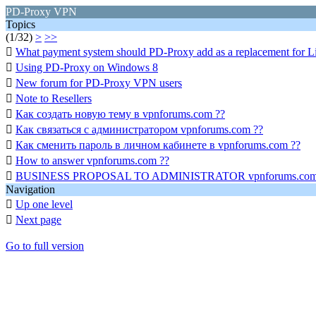
PD-Proxy VPN
Topics
(1/32)
>
>>

What payment system should PD-Proxy add as a replacement for L

Using PD-Proxy on Windows 8

New forum for PD-Proxy VPN users

Note to Resellers

Как создать новую тему в vpnforums.com ??

Как связаться с администратором vpnforums.com ??

Как сменить пароль в личном кабинете в vpnforums.com ??

How to answer vpnforums.com ??

BUSINESS PROPOSAL TO ADMINISTRATOR vpnforums.co
Navigation

Up one level

Next page
Go to full version