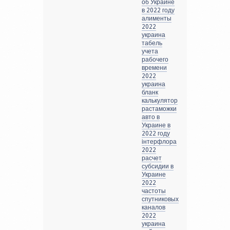
об Украине
в 2022 году
алименты
2022
украина
табель
учета
рабочего
времени
2022
украина
бланк
калькулятор
растаможки
авто в
Украине в
2022 году
інтерфлора
2022
расчет
субсидии в
Украине
2022
частоты
спутниковых
каналов
2022
украина