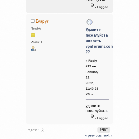
Logged
Evapyr
Newbie
Удалите
пожалуйста
новость
Posts: 1
vpnforums.com
??
«
Reply
#19 on:
February
22,
2022,
11:40:28
PM »
удалите
пожалуйста
.
Logged
Pages:
1
[
2
]
PRINT
« previous
next »