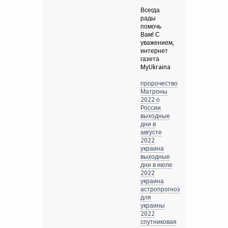
Всегда
рады
помочь
Вам! С
уважением,
интернет
газета
MyUkraina
пророчество
Матроны
2022 о
России
выходные
дни в
августе
2022
украина
выходные
дни в июле
2022
украина
астропрогноз
для
украины
2022
спутниковая