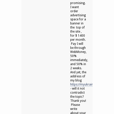
promising.
I want
order
advertising
space for a
banner in
the top of
the site ,
for $ 1400
per month.
Pay I will
be through
WebMoney,
50%
immediately,
and 50% in
2 weeks.
And yet, the
address of
my blog
https://myukraina.com.ua/
- will it not
contradict
the topic?
Thank you!
Please
write
about your