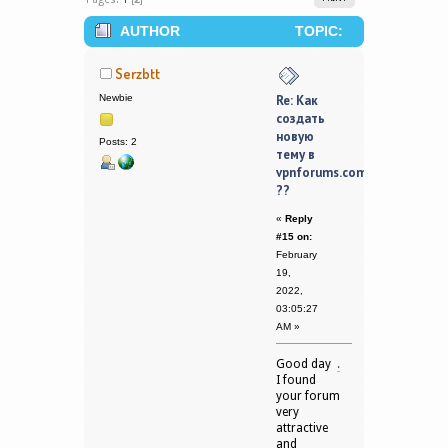
AUTHOR
TOPIC:
КАК СОЗДАТЬ НОВУЮ ТЕМУ В
Serzbtt
VPNFORUMS.COM ?? (READ 642233
Newbie
Re: Как
создать
TIMES)
новую
Posts: 2
тему в
vpnforums.com
??
«
Reply
#15 on:
February
19,
2022,
03:05:27
AM »
Good day
.
I found
your forum
very
attractive
and