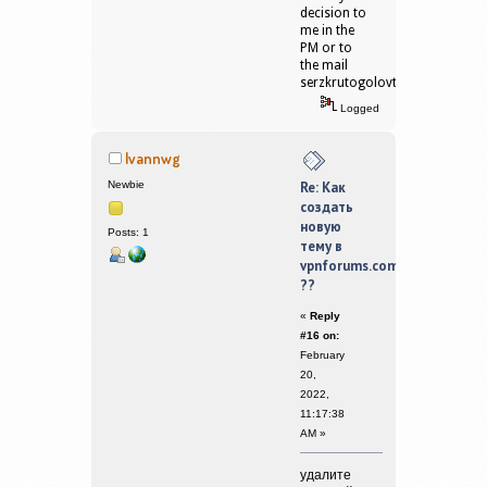
decision to
me in the
PM or to
the mail
serzkrutogolovtheman@gmail
Logged
Ivannwg
Newbie
Re: Как
создать
новую
Posts: 1
тему в
vpnforums.com
??
«
Reply
#16 on:
February
20,
2022,
11:17:38
AM »
удалите