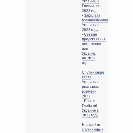
Украины и
России на
2022 год
-
Зарплата
военнослужащих
Украины в
2022 году
-
Свежие
предсказания
астрологов
для
Украины
на 2022
год
-
Спутниковая
карта
Украины в
реальном
времени
2022
-
Павел
Глоба об
Украине в
2022 году
-
Настройки
спутниковых