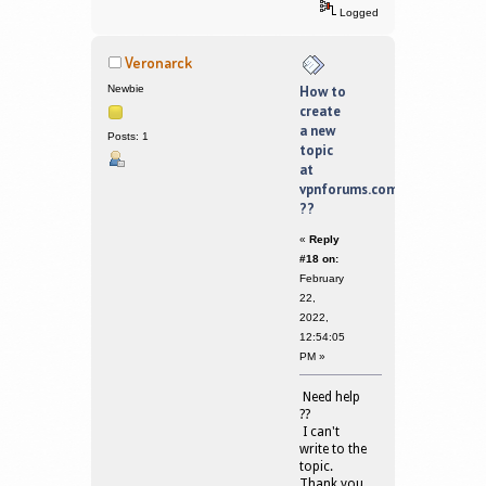
Logged
Veronarck
Newbie
How to
create
a new
Posts: 1
topic
at
vpnforums.com
??
«
Reply
#18 on:
February
22,
2022,
12:54:05
PM »
Need help
??
I can't
write to the
topic.
Thank you.