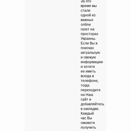
За это
время мы
стали
одной из
важных
online
газет на
просторах
Украины.
Если Вы в
поисках
актуальную
и свежую
информацию
и хотите
ее иметь
всегда в
телефоне,
тогда
переходите
на Наш
сайт и
добавляйтесь
в закладки.
Каждый
час Вы
сможете
получить