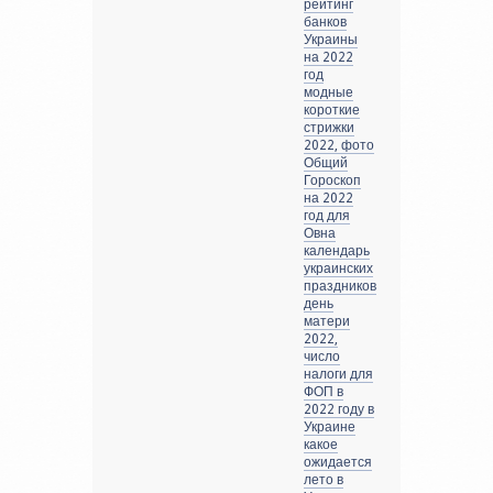
рейтинг
банков
Украины
на 2022
год
модные
короткие
стрижки
2022, фото
Общий
Гороскоп
на 2022
год для
Овна
календарь
украинских
праздников
день
матери
2022,
число
налоги для
ФОП в
2022 году в
Украине
какое
ожидается
лето в