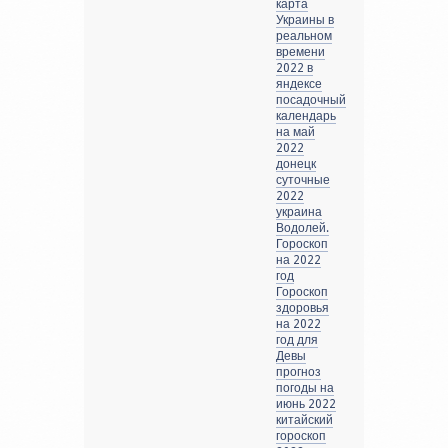
карта
Украины в
реальном
времени
2022 в
яндексе
посадочный
календарь
на май
2022
донецк
суточные
2022
украина
Водолей.
Гороскоп
на 2022
год
Гороскоп
здоровья
на 2022
год для
Девы
прогноз
погоды на
июнь 2022
китайский
гороскоп