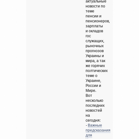
актуальные
новости по
теме
пенсии и
пенсионеров,
зарплаты
и окладов
гос
служащих,
рыночных
прогнозов
Украины и
мира, а так
же горячих
полтических
теме о
Украине,
России и
Мире.
Вот
несколько
последних
новостей
на
сегодня:
-
Важные
предсказания
для