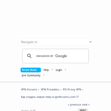
Forum Home
Help
Login
Join Community
VPN Forums
»
VPN Providers
»
PD-Proxy VPN
»
Как создать новую тему в vpnforums.com ??
« previous
next »
Pages:
1
[
2
]
PRINT