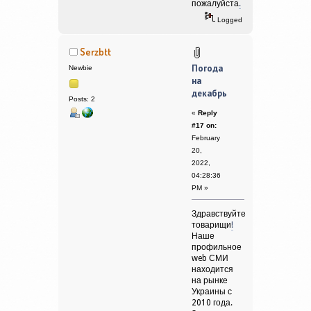
пожалуйста
.
Logged
Serzbtt
Погода
Newbie
на
декабрь
Posts: 2
«
Reply
#17 on:
February
20,
2022,
04:28:36
PM »
Здравствуйте
товарищи
!
Наше
профильное
web СМИ
находится
на рынке
Украины с
2010 года.