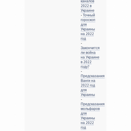
каналов
2022 в
Украине
-
Точный
гороскоп
для
Украины
на 2022
год
-
Закончится
ли война
на Украине
в 2022
году?
-
Предсказания
Ванги на
2022 год
для
Украины
-
Предсказания
мольфаров
для
Украины
на 2022
год