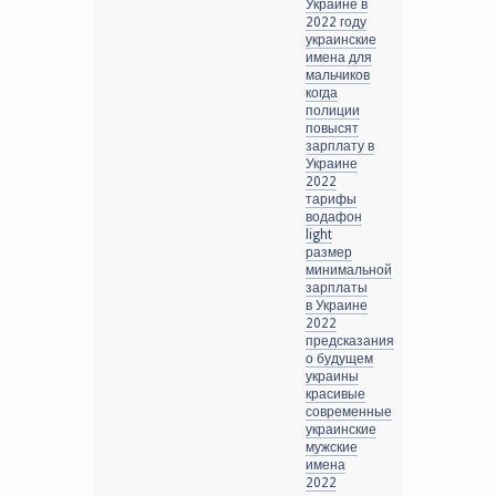
Украине в
2022 году
украинские
имена для
мальчиков
когда
полиции
повысят
зарплату в
Украине
2022
тарифы
водафон
light
размер
минимальной
зарплаты
в Украине
2022
предсказания
о будущем
украины
красивые
современные
украинские
мужские
имена
2022