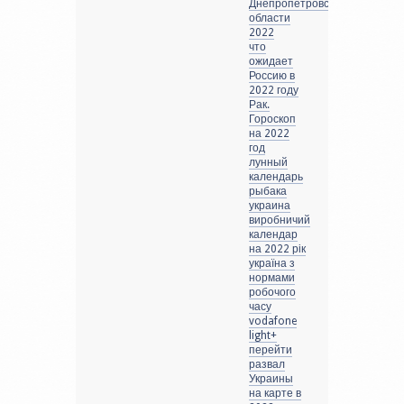
Днепропетровской
области
2022
что
ожидает
Россию в
2022 году
Рак.
Гороскоп
на 2022
год
лунный
календарь
рыбака
украина
виробничий
календар
на 2022 рік
україна з
нормами
робочого
часу
vodafone
light+
перейти
развал
Украины
на карте в