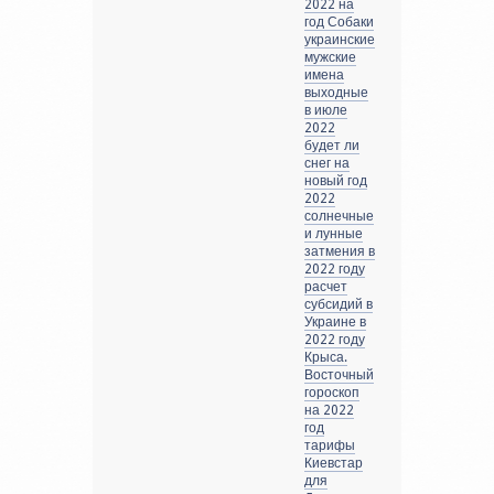
2022 на
год Собаки
украинские
мужские
имена
выходные
в июле
2022
будет ли
снег на
новый год
2022
солнечные
и лунные
затмения в
2022 году
расчет
субсидий в
Украине в
2022 году
Крыса.
Восточный
гороскоп
на 2022
год
тарифы
Киевстар
для