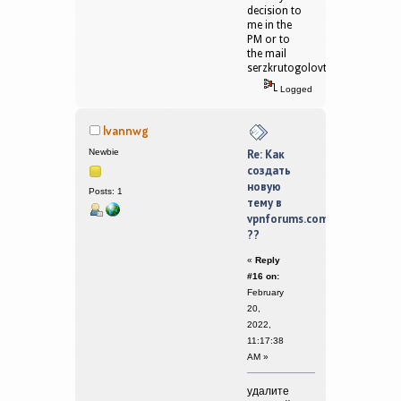
decision to
me in the
PM or to
the mail
serzkrutogolovtheman@gmail
Logged
Ivannwg
Newbie
Re: Как
создать
новую
Posts: 1
тему в
vpnforums.com
??
«
Reply
#16 on:
February
20,
2022,
11:17:38
AM »
удалите