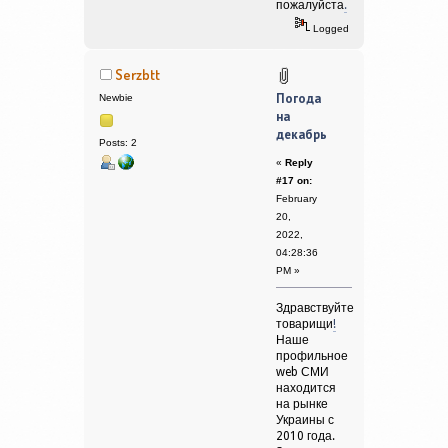
пожалуйста
.
Logged
Serzbtt
Погода
Newbie
на
декабрь
Posts: 2
«
Reply
#17 on:
February
20,
2022,
04:28:36
PM »
Здравствуйте
товарищи
!
Наше
профильное
web СМИ
находится
на рынке
Украины с
2010 года.