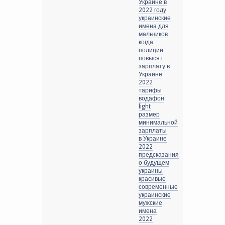
Украине в
2022 году
украинские
имена для
мальчиков
когда
полиции
повысят
зарплату в
Украине
2022
тарифы
водафон
light
размер
минимальной
зарплаты
в Украине
2022
предсказания
о будущем
украины
красивые
современные
украинские
мужские
имена
2022