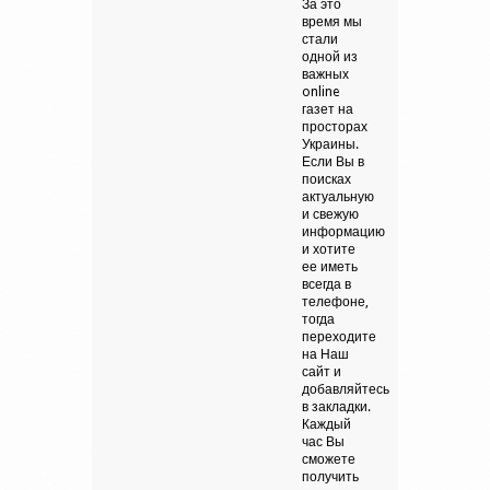
За это
время мы
стали
одной из
важных
online
газет на
просторах
Украины.
Если Вы в
поисках
актуальную
и свежую
информацию
и хотите
ее иметь
всегда в
телефоне,
тогда
переходите
на Наш
сайт и
добавляйтесь
в закладки.
Каждый
час Вы
сможете
получить