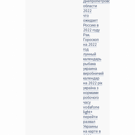
Днепропетровской
области
2022
что
ожидает
Россию в
2022 году
Рак.
Гороскоп
на 2022
год
лунный
календарь
рыбака
украина
виробничий
календар
на 2022 рік
україна з
нормами
робочого
часу
vodafone
light+
перейти
развал
Украины
на карте в