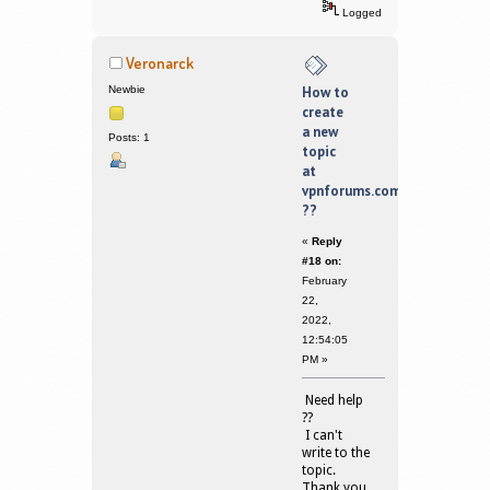
Logged
Veronarck
Newbie
How to
create
a new
Posts: 1
topic
at
vpnforums.com
??
«
Reply
#18 on:
February
22,
2022,
12:54:05
PM »
Need help
??
I can't
write to the
topic.
Thank you.