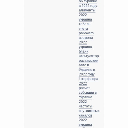
об Украине
в 2022 году
алименты
2022
украина
табель
учета
рабочего
времени
2022
украина
бланк
калькулятор
растаможки
авто в
Украине в
2022 году
інтерфлора
2022
расчет
субсидии в
Украине
2022
частоты
спутниковых
каналов
2022
украина