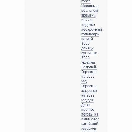
карта
Украины в
реальном
времени
2022 в
яндексе
посадочный
календарь
на май
2022
донецк
суточные
2022
украина
Водолей.
Гороскоп
на 2022
год
Гороскоп
здоровья
на 2022
год для
Девы
прогноз
погоды на
июнь 2022
китайский
гороскоп