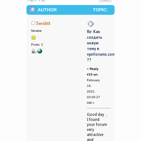
AUTHOR
TOPIC:
КАК СОЗДАТЬ НОВУЮ ТЕМУ В
Serzbtt
VPNFORUMS.COM ?? (READ 642163
Newbie
Re: Как
создать
TIMES)
новую
Posts: 2
тему в
vpnforums.com
??
«
Reply
#15 on:
February
19,
2022,
03:05:27
AM »
Good day
.
I found
your forum
very
attractive
and