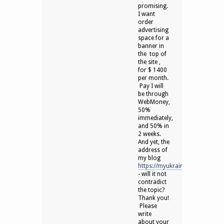
promising.
I want
order
advertising
space for a
banner in
the top of
the site ,
for $ 1400
per month.
Pay I will
be through
WebMoney,
50%
immediately,
and 50% in
2 weeks.
And yet, the
address of
my blog
https://myukraina.com.ua/
- will it not
contradict
the topic?
Thank you!
Please
write
about your