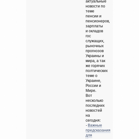
актуальные
новости по
теме
пенсии и
пенсионеров,
зарплаты
и окладов
гос
служащих,
рыночных
прогнозов
Украины и
мира, а так
же горячих
полтических
теме о
Украине,
России и
Мире.
Вот
несколько
последних
новостей
на
сегодня:
-
Важные
предсказания
для