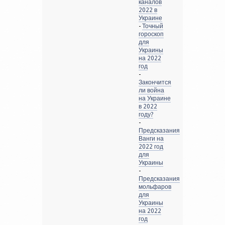
каналов
2022 в
Украине
-
Точный
гороскоп
для
Украины
на 2022
год
-
Закончится
ли война
на Украине
в 2022
году?
-
Предсказания
Ванги на
2022 год
для
Украины
-
Предсказания
мольфаров
для
Украины
на 2022
год