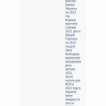
рейтинг
банков
Украины
на 2022
год
модные
короткие
стрижки
2022, фото
Общий
Гороскоп
на 2022
год для
Овна
календарь
украинских
праздников
день
матери
2022,
число
налоги для
ФОП в
2022 году в
Украине
какое
ожидается
лето в