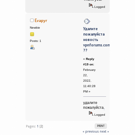
Logged
Evapyr
Newbie
Удалите
пожалуйста
новость
Posts: 1
vpnforums.com
??
«
Reply
#19 on:
February
22,
2022,
11:40:28
PM »
удалите
пожалуйста
.
Logged
Pages:
1
[
2
]
PRINT
« previous
next »