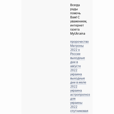
Всегда
рады
помочь
Вам! С
уважением,
интернет
газета
MyUkraina
пророчество
Матроны
2022 о
России
выходные
дни в
августе
2022
украина
выходные
дни в июле
2022
украина
астропрогноз
для
украины
2022
спутниковая