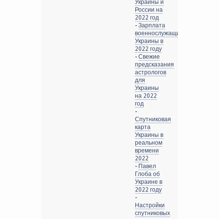
Украины и
России на
2022 год
-
Зарплата
военнослужащих
Украины в
2022 году
-
Свежие
предсказания
астрологов
для
Украины
на 2022
год
-
Спутниковая
карта
Украины в
реальном
времени
2022
-
Павел
Глоба об
Украине в
2022 году
-
Настройки
спутниковых