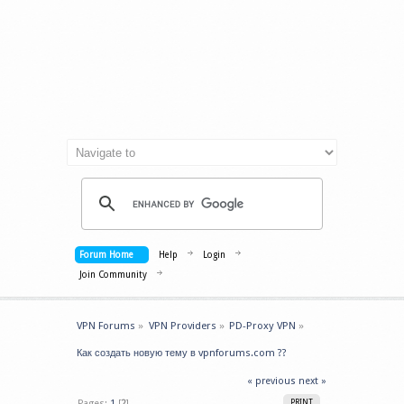
Forum Home
Help
Login
Join Community
VPN Forums
»
VPN Providers
»
PD-Proxy VPN
»
Как создать новую тему в vpnforums.com ??
« previous
next »
Pages:
1
[
2
]
PRINT